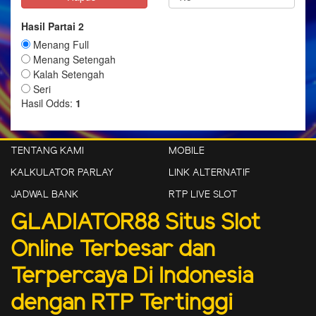
TENTANG KAMI
MOBILE
KALKULATOR PARLAY
LINK ALTERNATIF
JADWAL BANK
RTP LIVE SLOT
GLADIATOR88 Situs Slot
Online Terbesar dan
Terpercaya Di Indonesia
dengan RTP Tertinggi