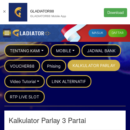
×
GLADIATOR88
Download
GLADIATOR88 Mobile App
MASUK
DAFTAR
TENTANG KAMI
MOBILE
JADWAL BANK
KALKULATOR PARLAY
VOUCHER88
Phising
Video Tutorial
LINK ALTERNATIF
RTP LIVE SLOT