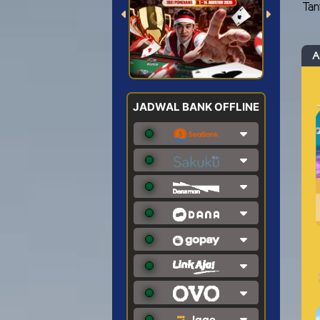
Tan
A
JADWAL BANK OFFLINE