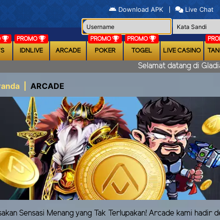
Download APK
Live Chat
O
PROMO
PROMO
PROMO
PR
TS
IDNLIVE
ARCADE
POKER
TOGEL
LIVE CASINO
TA
Selamat datang di Gladiator88. Gladiator88 mer
randa
ARCADE
akan Sensasi Menang yang Tak Terlupakan! Arcade kami hadir de