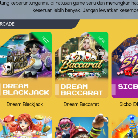
tang keberuntunganmu di ratusan game seru dan menangkan hadia
keseruan lebih banyak! Jangan lewatkan kesempat
RCADE
NEW
NEW
Dream Blackjack
Dream Baccarat
Sicbo I