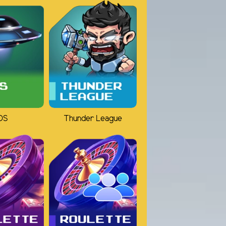
OS
Thunder League