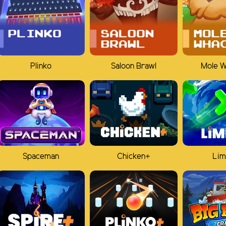
Plinko
Saloon Brawl
Mole 
Spaceman
Chicken+
Li