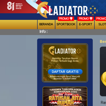
PROMO
PROMO
PROMO
PROM
BERANDA
SPORTBOOK
E-SPORT
SLO
Info :
Be
Ras