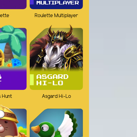
lette
Roulette Multiplayer
 Hunt
Asgard Hi-Lo