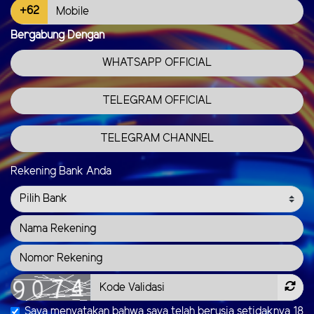
+62
Bergabung Dengan
WHATSAPP OFFICIAL
TELEGRAM OFFICIAL
TELEGRAM CHANNEL
Rekening Bank Anda
Saya menyatakan bahwa saya telah berusia setidaknya 18