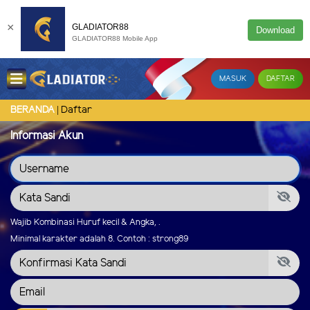
×
GLADIATOR88
Download
GLADIATOR88 Mobile App
MASUK
DAFTAR
Daftar
BERANDA
Informasi Akun
Wajib Kombinasi Huruf kecil & Angka, .
Minimal karakter adalah 8. Contoh : strong89